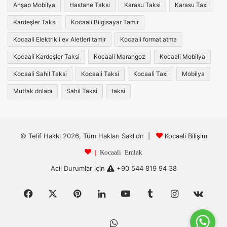
Ahşap Mobilya
Hastane Taksi
Karasu Taksi
Karasu Taxi
Kardeşler Taksi
Kocaali Bilgisayar Tamir
Kocaali Elektrikli ev Aletleri tamir
Kocaali format atma
Kocaali Kardeşler Taksi
Kocaali Marangoz
Kocaali Mobilya
Kocaali Sahil Taksi
Kocaali Taksi
Kocaali Taxi
Mobilya
Mutfak dolabı
Sahil Taksi
taksi
© Telif Hakkı 2026, Tüm Hakları Saklıdır |
Kocaali Bilişim
|
Kocaali Emlak
Acil Durumlar için
+90 544 819 94 38
Facebook
X
Pinterest
LinkedIn
YouTube
Tumblr
Instagram
vk.c
WhatsApp