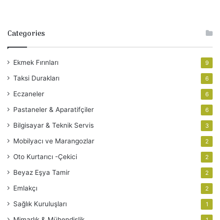
Categories
Ekmek Fırınları
9
Taksi Durakları
6
Eczaneler
6
Pastaneler & Aparatifçiler
6
Bilgisayar & Teknik Servis
3
Mobilyacı ve Marangozlar
2
Oto Kurtarıcı -Çekici
2
Beyaz Eşya Tamir
2
Emlakçı
2
Sağlık Kuruluşları
1
Mimarlık & Mühendislik
1