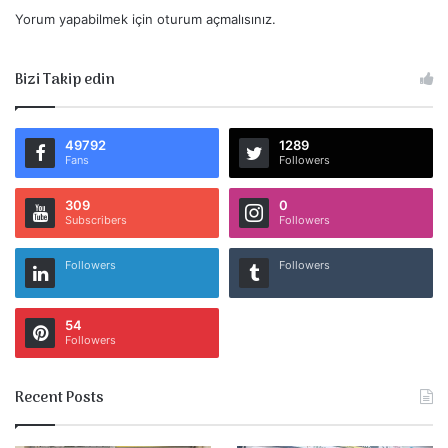
Yorum yapabilmek için
oturum açmalısınız
.
Bizi Takip edin
49792
1289
Fans
Followers
309
0
Subscribers
Followers
Followers
Followers
54
Followers
Recent Posts