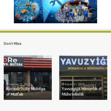
Don’t Miss
Kocaali
Yavuzyiğit
DoRe
Mimarlık
Mobilya
&
&
Mühendislik
Mutfak
Haziran 11, 2023
Kasım 21, 2022
Kocaali DoRe Mobilya
Yavuzyiğit Mimarlık &
& Mutfak
Mühendislik