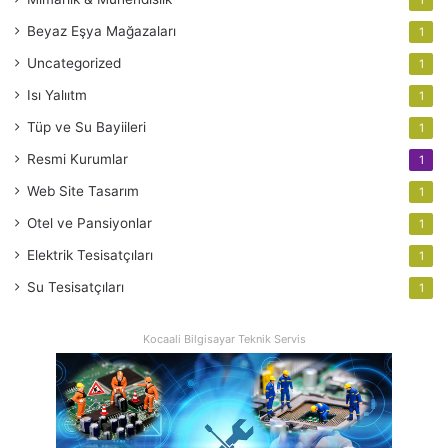
Beyaz Eşya Mağazaları
1
Uncategorized
1
Isı Yalııtm
1
Tüp ve Su Bayiileri
1
Resmi Kurumlar
1
Web Site Tasarım
1
Otel ve Pansiyonlar
1
Elektrik Tesisatçıları
1
Su Tesisatçıları
1
Kocaali Bilgisayar Teknik Servis