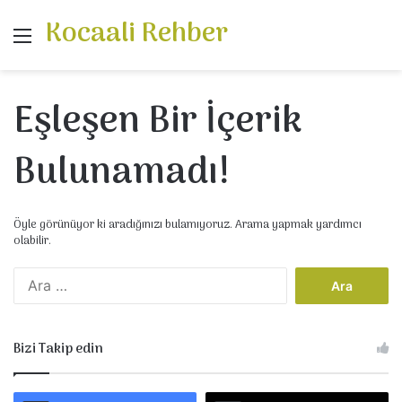
Kocaali Rehber
Menü
Eşleşen Bir İçerik
Bulunamadı!
Öyle görünüyor ki aradığınızı bulamıyoruz. Arama yapmak yardımcı
olabilir.
A
r
a
m
Bizi Takip edin
a
: