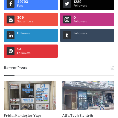
49793
1289
Fans
Followers
309
0
Subscribers
Followers
Followers
Followers
54
Followers
Recent Posts
Pridal Kardeşler Yapı
Alfa Tech Elektrik