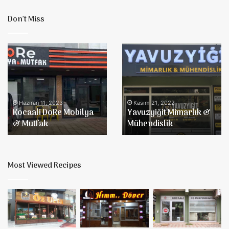
Don’t Miss
Kocaali
Yavuzyiğit
DoRe
Mimarlık
Mobilya
&
&
Mühendislik
Mutfak
Haziran 11, 2023
Kasım 21, 2022
Kocaali DoRe Mobilya
Yavuzyiğit Mimarlık &
& Mutfak
Mühendislik
Most Viewed Recipes