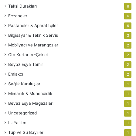
Taksi Durakları
6
Eczaneler
6
Pastaneler & Aparatifçiler
6
Bilgisayar & Teknik Servis
3
Mobilyacı ve Marangozlar
2
Oto Kurtarıcı -Çekici
2
Beyaz Eşya Tamir
2
Emlakçı
2
Sağlık Kuruluşları
1
Mimarlık & Mühendislik
1
Beyaz Eşya Mağazaları
1
Uncategorized
1
Isı Yalııtm
1
Tüp ve Su Bayiileri
1