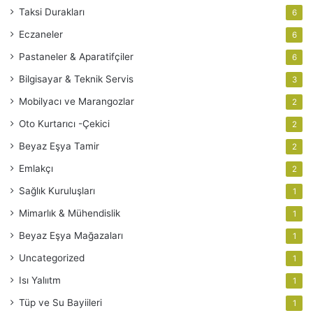
Taksi Durakları
6
Eczaneler
6
Pastaneler & Aparatifçiler
6
Bilgisayar & Teknik Servis
3
Mobilyacı ve Marangozlar
2
Oto Kurtarıcı -Çekici
2
Beyaz Eşya Tamir
2
Emlakçı
2
Sağlık Kuruluşları
1
Mimarlık & Mühendislik
1
Beyaz Eşya Mağazaları
1
Uncategorized
1
Isı Yalııtm
1
Tüp ve Su Bayiileri
1