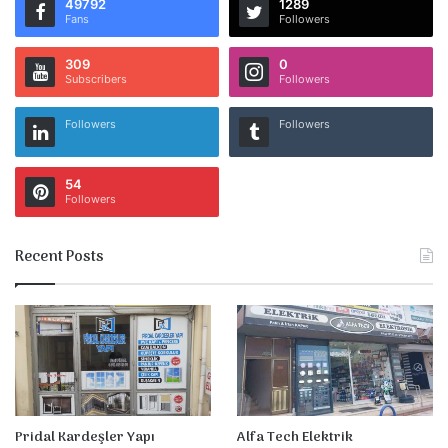
49792
1289
Fans
Followers
309
0
Subscribers
Followers
Followers
Followers
54
Followers
Recent Posts
Pridal Kardeşler Yapı
Alfa Tech Elektrik