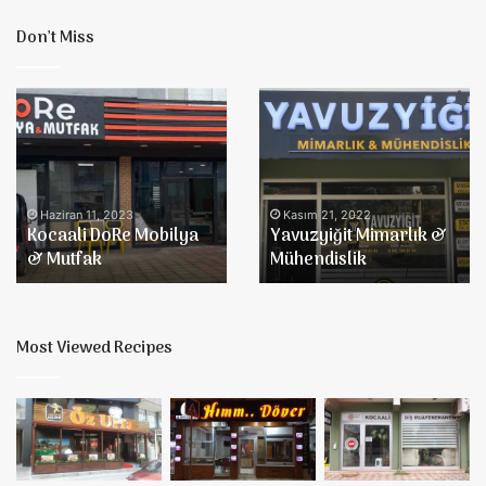
Don’t Miss
Yavuzyiğit
Kocaali
Mimarlık
Bosch
&
Bayii
Mühendislik
Kasım 21, 2022
Yavuzyiğit Mimarlık &
Eylül 12, 2022
Mühendislik
Kocaali Bosch Bayii
Most Viewed Recipes