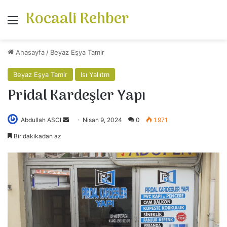
Kocaali Rehber
Menü
Anasayfa
/
Beyaz Eşya Tamir
Beyaz Eşya Tamir
Isı Yalııtm
Pridal Kardeşler Yapı
Bir
Abdullah ASCI
Nisan 9, 2024
0
1.971
e-
Bir dakikadan az
posta
göndermek