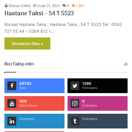
Ridvan KARA
Ocak 21, 2021
0
1.867
Hastane Taksi – 54 T 5523
Kocaali Hastane Taksi , Hastane Taksi , 54 T 5523 Tel : 0542
727 55 44 – 0264 812 1…
Devamını Oku »
Bizi Takip edin
49793
1289
Fans
Followers
309
0
Subscribers
Followers
Followers
Followers