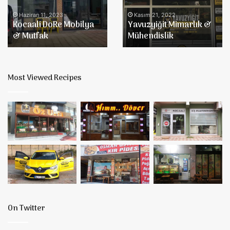
Mutfak
Haziran 11, 2023
Kasım 21, 2022
Kocaali DoRe Mobilya
Yavuzyiğit Mimarlık &
& Mutfak
Mühendislik
Most Viewed Recipes
On Twitter