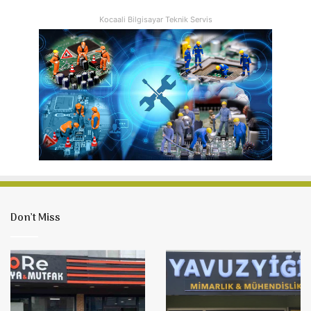
Kocaali Bilgisayar Teknik Servis
Don’t Miss
Kocaali
Yavuzyiğit
DoRe
Mimarlık
Mobilya
&
&
Mühendislik