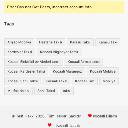
Error Can not Get Posts, Incorrect account info.
Tags
Ahşap Mobilya
Hastane Taksi
Karasu Taksi
Karasu Taxi
Kardeşler Taksi
Kocaali Bilgisayar Tamir
Kocaali Elektrikli ev Aletleri tamir
Kocaali format atma
Kocaali Kardeşler Taksi
Kocaali Marangoz
Kocaali Mobilya
Kocaali Sahil Taksi
Kocaali Taksi
Kocaali Taxi
Mobilya
Mutfak dolabı
Sahil Taksi
taksi
© Telif Hakkı 2026, Tüm Hakları Saklıdır |
Kocaali Bilişim
|
Kocaali Emlak