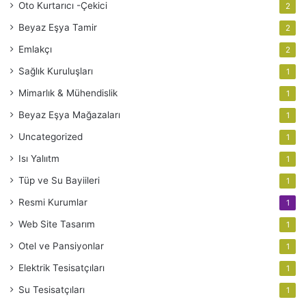
Oto Kurtarıcı -Çekici
2
Beyaz Eşya Tamir
2
Emlakçı
2
Sağlık Kuruluşları
1
Mimarlık & Mühendislik
1
Beyaz Eşya Mağazaları
1
Uncategorized
1
Isı Yalııtm
1
Tüp ve Su Bayiileri
1
Resmi Kurumlar
1
Web Site Tasarım
1
Otel ve Pansiyonlar
1
Elektrik Tesisatçıları
1
Su Tesisatçıları
1