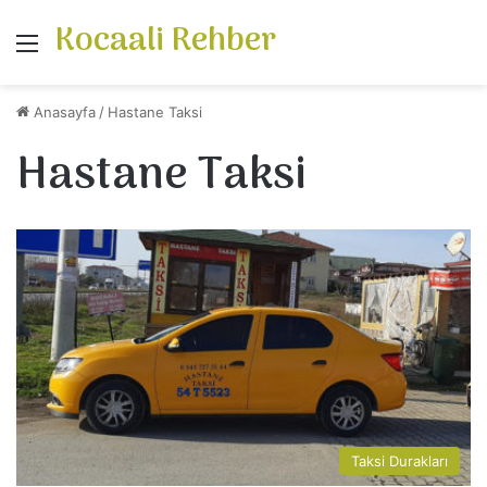
Kocaali Rehber
Menü
Anasayfa
/
Hastane Taksi
Hastane Taksi
Taksi Durakları