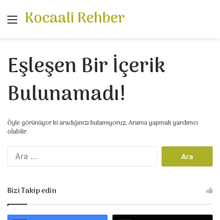
Kocaali Rehber
Menü
Eşleşen Bir İçerik
Bulunamadı!
Öyle görünüyor ki aradığınızı bulamıyoruz. Arama yapmak yardımcı
olabilir.
A
r
a
m
Bizi Takip edin
a
: