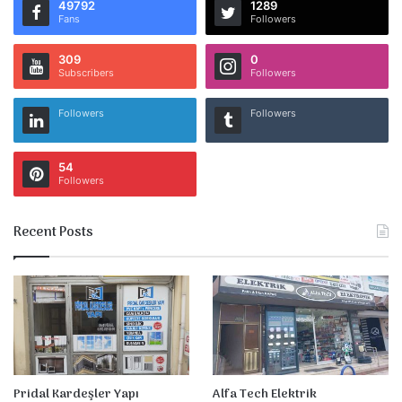
49792
1289
Fans
Followers
309
0
Subscribers
Followers
Followers
Followers
54
Followers
Recent Posts
Pridal Kardeşler Yapı
Alfa Tech Elektrik