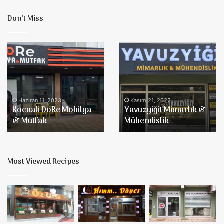
Don’t Miss
Kocaali
Yavuzyiğit
DoRe
Mimarlık
Mobilya
&
&
Mühendislik
Mutfak
Haziran 11, 2023
Kasım 21, 2022
Kocaali DoRe Mobilya
Yavuzyiğit Mimarlık &
& Mutfak
Mühendislik
Most Viewed Recipes