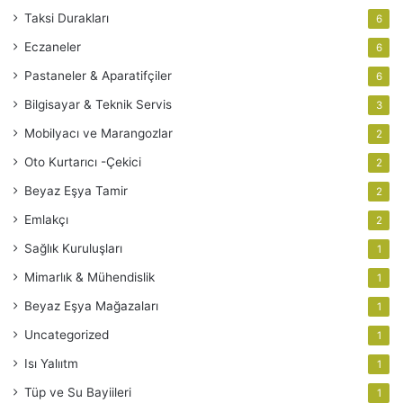
Taksi Durakları
6
Eczaneler
6
Pastaneler & Aparatifçiler
6
Bilgisayar & Teknik Servis
3
Mobilyacı ve Marangozlar
2
Oto Kurtarıcı -Çekici
2
Beyaz Eşya Tamir
2
Emlakçı
2
Sağlık Kuruluşları
1
Mimarlık & Mühendislik
1
Beyaz Eşya Mağazaları
1
Uncategorized
1
Isı Yalııtm
1
Tüp ve Su Bayiileri
1