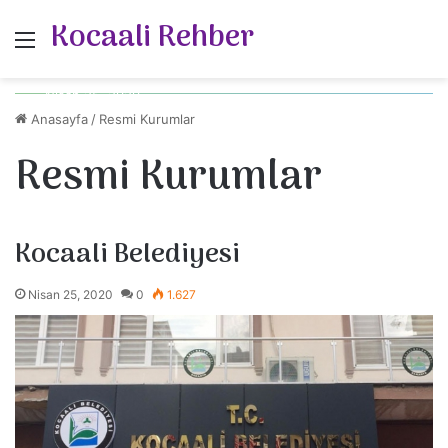
Kocaali Rehber
Menü
Nisan 25, 2020
Kocaali Belediyesi
Anasayfa
/
Resmi Kurumlar
Resmi Kurumlar
Resmi Kurumlar
Kocaali Belediyesi
Nisan 25, 2020
0
1.627