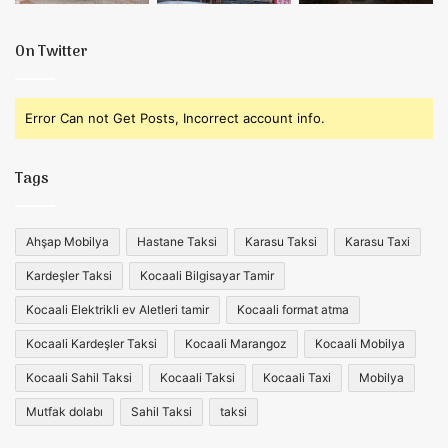
On Twitter
Error Can not Get Posts, Incorrect account info.
Tags
Ahşap Mobilya
Hastane Taksi
Karasu Taksi
Karasu Taxi
Kardeşler Taksi
Kocaali Bilgisayar Tamir
Kocaali Elektrikli ev Aletleri tamir
Kocaali format atma
Kocaali Kardeşler Taksi
Kocaali Marangoz
Kocaali Mobilya
Kocaali Sahil Taksi
Kocaali Taksi
Kocaali Taxi
Mobilya
Mutfak dolabı
Sahil Taksi
taksi