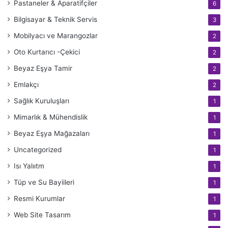
Pastaneler & Aparatifçiler
6
Bilgisayar & Teknik Servis
3
Mobilyacı ve Marangozlar
2
Oto Kurtarıcı -Çekici
2
Beyaz Eşya Tamir
2
Emlakçı
2
Sağlık Kuruluşları
1
Mimarlık & Mühendislik
1
Beyaz Eşya Mağazaları
1
Uncategorized
1
Isı Yalııtm
1
Tüp ve Su Bayiileri
1
Resmi Kurumlar
1
Web Site Tasarım
1