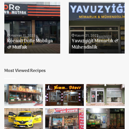
Kocaali
Yavuzyiğit
DoRe
Mimarlık
Mobilya
&
&
Mühendislik
Mutfak
Haziran 11, 2023
Kasım 21, 2022
Kocaali DoRe Mobilya
Yavuzyiğit Mimarlık &
& Mutfak
Mühendislik
Most Viewed Recipes