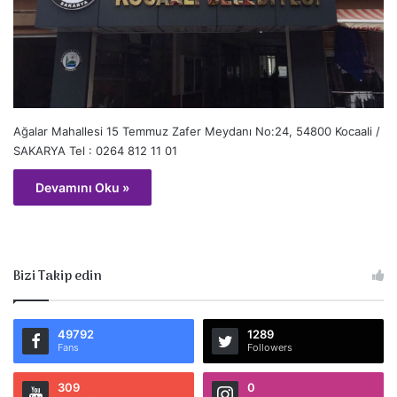
Ağalar Mahallesi 15 Temmuz Zafer Meydanı No:24, 54800 Kocaali /
SAKARYA Tel : 0264 812 11 01
Devamını Oku »
Bizi Takip edin
49792
1289
Fans
Followers
309
0