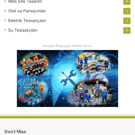
Web Site Tasarım
1
Otel ve Pansiyonlar
1
Elektrik Tesisatçıları
1
Su Tesisatçıları
1
Kocaali Bilgisayar Teknik Servis
Don’t Miss