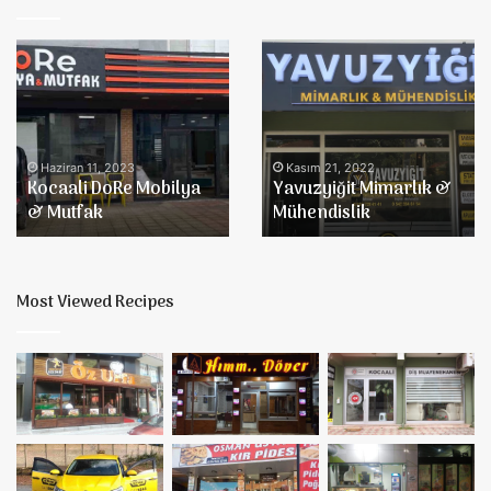
Kocaali
Yavuzyiğit
DoRe
Mimarlık
Mobilya
&
&
Mühendislik
Mutfak
Haziran 11, 2023
Kasım 21, 2022
Kocaali DoRe Mobilya
Yavuzyiğit Mimarlık &
& Mutfak
Mühendislik
Most Viewed Recipes