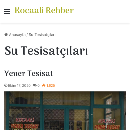
Kocaali Rehber
Menü
Ekim 17, 2020
Yener Tesisat
Anasayfa
/
Su Tesisatçıları
Su Tesisatçıları
Su Tesisatçıları
Yener Tesisat
Ekim 17, 2020
0
1.625