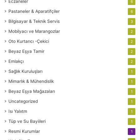
Eczaneler
6
Pastaneler & Aparatifçiler
6
Bilgisayar & Teknik Servis
3
Mobilyacı ve Marangozlar
2
Oto Kurtarıcı -Çekici
2
Beyaz Eşya Tamir
2
Emlakçı
2
Sağlık Kuruluşları
1
Mimarlık & Mühendislik
1
Beyaz Eşya Mağazaları
1
Uncategorized
1
Isı Yalııtm
1
Tüp ve Su Bayiileri
1
Resmi Kurumlar
1