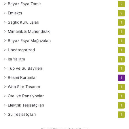
Beyaz Eşya Tamir
2
Emlakçı
2
Sağlık Kuruluşları
1
Mimarlık & Mühendislik
1
Beyaz Eşya Mağazaları
1
Uncategorized
1
Isı Yalııtm
1
Tüp ve Su Bayiileri
1
Resmi Kurumlar
1
Web Site Tasarım
1
Otel ve Pansiyonlar
1
Elektrik Tesisatçıları
1
Su Tesisatçıları
1