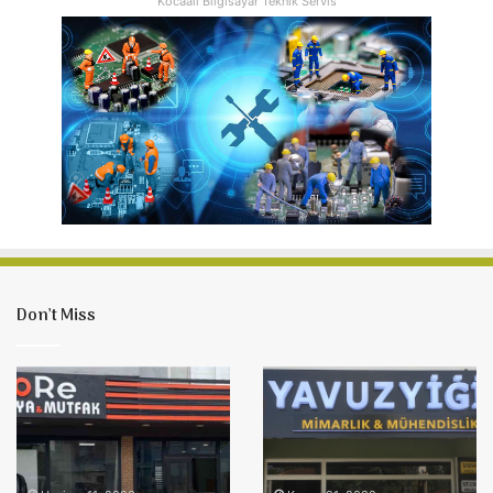
Kocaali Bilgisayar Teknik Servis
Don’t Miss
Kocaali
Yavuzyiğit
DoRe
Mimarlık
Mobilya
&
&
Mühendislik
Mutfak