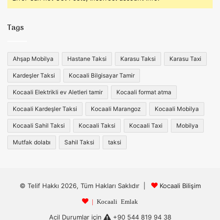
Tags
Ahşap Mobilya
Hastane Taksi
Karasu Taksi
Karasu Taxi
Kardeşler Taksi
Kocaali Bilgisayar Tamir
Kocaali Elektrikli ev Aletleri tamir
Kocaali format atma
Kocaali Kardeşler Taksi
Kocaali Marangoz
Kocaali Mobilya
Kocaali Sahil Taksi
Kocaali Taksi
Kocaali Taxi
Mobilya
Mutfak dolabı
Sahil Taksi
taksi
© Telif Hakkı 2026, Tüm Hakları Saklıdır |
Kocaali Bilişim
|
Kocaali Emlak
Acil Durumlar için
+90 544 819 94 38