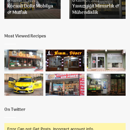
Haziran 11, 2023
Kasım 21, 2022
Kocaali DoRe Mobilya
Yavuzyiğit Mimarlık &
& Mutfak
Mühendislik
Most Viewed Recipes
On Twitter
Error Can not Get Posts, Incorrect account info.