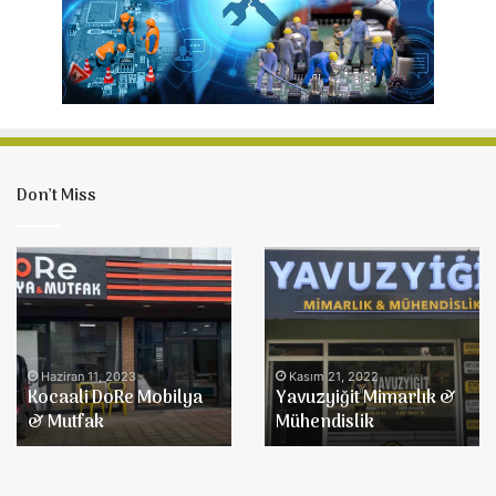
Don’t Miss
Kocaali
Yavuzyiğit
DoRe
Mimarlık
Mobilya
&
&
Mühendislik
Mutfak
Haziran 11, 2023
Kasım 21, 2022
Kocaali DoRe Mobilya
Yavuzyiğit Mimarlık &
& Mutfak
Mühendislik