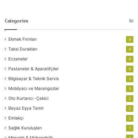
Categories
Ekmek Fırınları
9
Taksi Durakları
6
Eczaneler
6
Pastaneler & Aparatifçiler
6
Bilgisayar & Teknik Servis
3
Mobilyacı ve Marangozlar
2
Oto Kurtarıcı -Çekici
2
Beyaz Eşya Tamir
2
Emlakçı
2
Sağlık Kuruluşları
1
Mimarlık & Mühendislik
1