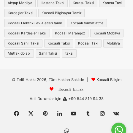
Ahşap Mobilya
Hastane Taksi
Karasu Taksi
Karasu Taxi
Kardeşler Taksi
Kocaali Bilgisayar Tamir
Kocaali Elektrikli ev Aletleri tamir
Kocaali format atma
Kocaali Kardeşler Taksi
Kocaali Marangoz
Kocaali Mobilya
Kocaali Sahil Taksi
Kocaali Taksi
Kocaali Taxi
Mobilya
Mutfak dolabı
Sahil Taksi
taksi
© Telif Hakkı 2026, Tüm Hakları Saklıdır |
Kocaali Bilişim
|
Kocaali Emlak
Acil Durumlar için
+90 544 819 94 38
Facebook
X
Pinterest
LinkedIn
YouTube
Tumblr
Instagram
vk.c
WhatsApp