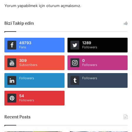
Yorum yapabilmek için
oturum açmalısınız
.
Bizi Takip edin
49793
1289
Fans
Followers
309
0
Subscribers
Followers
Followers
Followers
54
Followers
Recent Posts