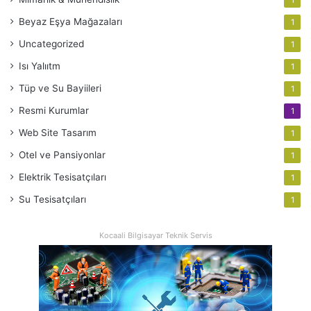
Beyaz Eşya Mağazaları
1
Uncategorized
1
Isı Yalııtm
1
Tüp ve Su Bayiileri
1
Resmi Kurumlar
1
Web Site Tasarım
1
Otel ve Pansiyonlar
1
Elektrik Tesisatçıları
1
Su Tesisatçıları
1
Kocaali Bilgisayar Teknik Servis