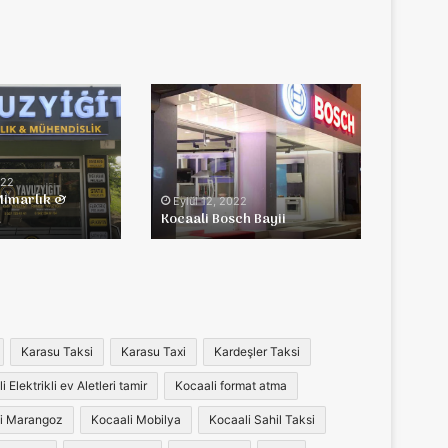
Kocaali
Bosch
Bayii
022
Mimarlık &
Eylül 12, 2022
k
Kocaali Bosch Bayii
Karasu Taksi
Karasu Taxi
Kardeşler Taksi
 Elektrikli ev Aletleri tamir
Kocaali format atma
i Marangoz
Kocaali Mobilya
Kocaali Sahil Taksi