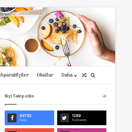
Aparatifçiler
Okullar
Daha
Rastgele Makale
Arama yap ...
Bizi Takip edin
49792
1289
Fans
Followers