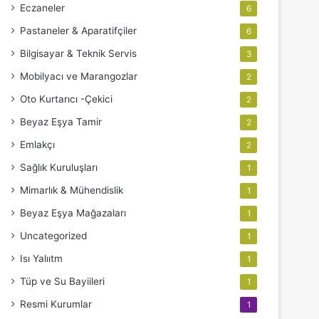
Eczaneler
6
Pastaneler & Aparatifçiler
6
Bilgisayar & Teknik Servis
3
Mobilyacı ve Marangozlar
2
Oto Kurtarıcı -Çekici
2
Beyaz Eşya Tamir
2
Emlakçı
2
Sağlık Kuruluşları
1
Mimarlık & Mühendislik
1
Beyaz Eşya Mağazaları
1
Uncategorized
1
Isı Yalııtm
1
Tüp ve Su Bayiileri
1
Resmi Kurumlar
1