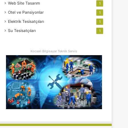
Web Site Tasarım
1
Otel ve Pansiyonlar
1
Elektrik Tesisatçıları
1
Su Tesisatçıları
1
Kocaali Bilgisayar Teknik Servis