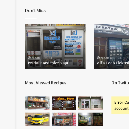
Don’t Miss
Pridal
Alfa
Kardeşler
Tech
Yapı
Elektrik
Nisan 9, 2024
Nisan 4, 2024
Pridal Kardeşler Yapı
Alfa Tech Elektri
Most Viewed Recipes
On Twitt
Error Ca
account 