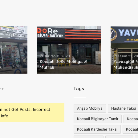
Kocaali
Yavuzyiğit
DoRe
Mimarlık
Mobilya
&
&
Mühendislik
Mutfak
Haziran 11, 2023
Kasım 21, 2
Kocaali DoRe Mobilya &
Yavuzyiğit 
k
Mutfak
Mühendisli
er
Tags
Ahşap Mobilya
Hastane Taksi
n not Get Posts, Incorrect
info.
Kocaali Bilgisayar Tamir
Kocaali
Kocaali Kardeşler Taksi
Kocaal