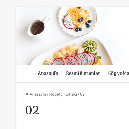
Anasayfa
Resmi Kurumlar
Köy ve Ma
Anasayfa
/
Nöbetçi Köfteci
/
02
02