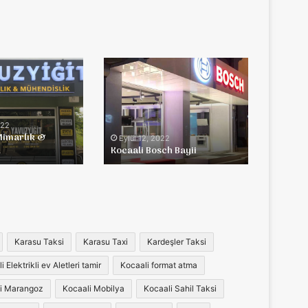
Kocaali
Bosch
Bayii
022
Mimarlık &
Eylül 12, 2022
k
Kocaali Bosch Bayii
Karasu Taksi
Karasu Taxi
Kardeşler Taksi
 Elektrikli ev Aletleri tamir
Kocaali format atma
i Marangoz
Kocaali Mobilya
Kocaali Sahil Taksi