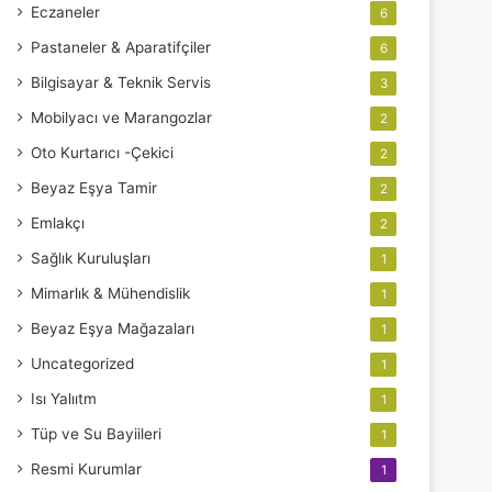
Eczaneler
6
Pastaneler & Aparatifçiler
6
Bilgisayar & Teknik Servis
3
Mobilyacı ve Marangozlar
2
Oto Kurtarıcı -Çekici
2
Beyaz Eşya Tamir
2
Emlakçı
2
Sağlık Kuruluşları
1
Mimarlık & Mühendislik
1
Beyaz Eşya Mağazaları
1
Uncategorized
1
Isı Yalııtm
1
Tüp ve Su Bayiileri
1
Resmi Kurumlar
1