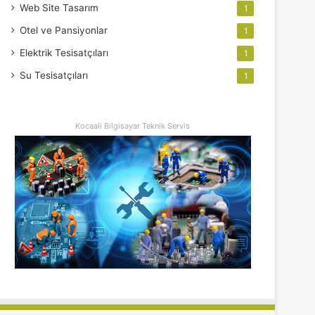
Web Site Tasarım
1
Otel ve Pansiyonlar
1
Elektrik Tesisatçıları
1
Su Tesisatçıları
1
Kocaali Bilgisayar Teknik Servis