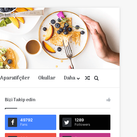
Aparatifçiler
Okullar
Daha
Rastgele Makale
Arama yap ...
Bizi Takip edin
49792
1289
Fans
Followers