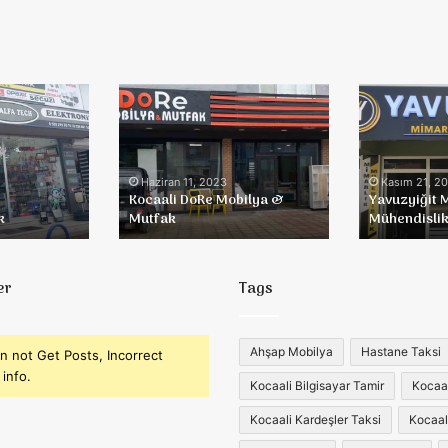
Kocaali
Yavuzyiğit
DoRe
Mimarlık
Mobilya
&
&
Mühendislik
Mutfak
Haziran 11, 2023
Kasım 21, 2
Kocaali DoRe Mobilya &
Yavuzyiğit 
k
Mutfak
Mühendisli
er
Tags
Ahşap Mobilya
Hastane Taksi
n not Get Posts, Incorrect
info.
Kocaali Bilgisayar Tamir
Kocaali
Kocaali Kardeşler Taksi
Kocaal