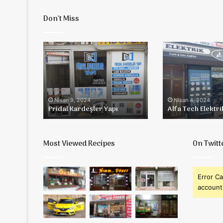
Don’t Miss
Pridal
Alfa
Kardeşler
Tech
Yapı
Elektrik
Nisan 9, 2024
Nisan 4, 2024
Pridal Kardeşler Yapı
Alfa Tech Elektri
Most Viewed Recipes
On Twitt
Error Ca
account 