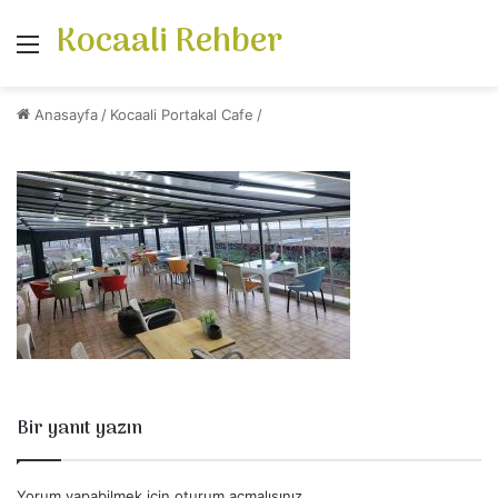
Kocaali Rehber
Menü
Anasayfa
/
Kocaali Portakal Cafe
/
Bir yanıt yazın
Yorum yapabilmek için
oturum açmalısınız
.