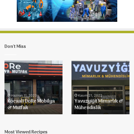
Don’t Miss
Kocaali
Yavuzyiğit
DoRe
Mimarlık
Mobilya
&
&
Mühendislik
Mutfak
Haziran 11, 2023
Kasım 21, 2022
Kocaali DoRe Mobilya
Yavuzyiğit Mimarlık &
& Mutfak
Mühendislik
Most Viewed Recipes