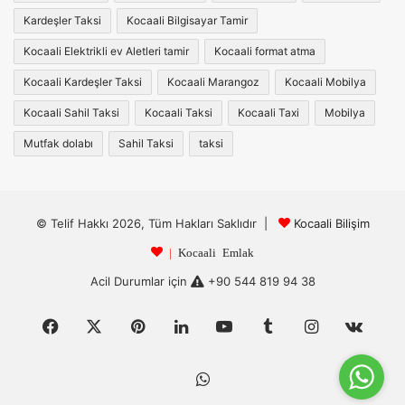
Kardeşler Taksi
Kocaali Bilgisayar Tamir
Kocaali Elektrikli ev Aletleri tamir
Kocaali format atma
Kocaali Kardeşler Taksi
Kocaali Marangoz
Kocaali Mobilya
Kocaali Sahil Taksi
Kocaali Taksi
Kocaali Taxi
Mobilya
Mutfak dolabı
Sahil Taksi
taksi
© Telif Hakkı 2026, Tüm Hakları Saklıdır |
Kocaali Bilişim
|
Kocaali Emlak
Acil Durumlar için
+90 544 819 94 38
Facebook
X
Pinterest
LinkedIn
YouTube
Tumblr
Instagram
vk.c
WhatsApp