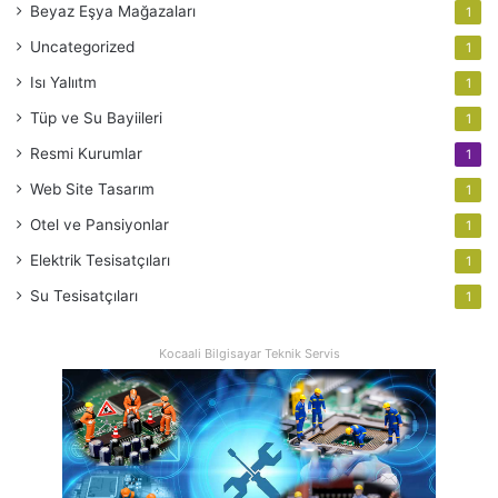
Beyaz Eşya Mağazaları
1
Uncategorized
1
Isı Yalııtm
1
Tüp ve Su Bayiileri
1
Resmi Kurumlar
1
Web Site Tasarım
1
Otel ve Pansiyonlar
1
Elektrik Tesisatçıları
1
Su Tesisatçıları
1
Kocaali Bilgisayar Teknik Servis