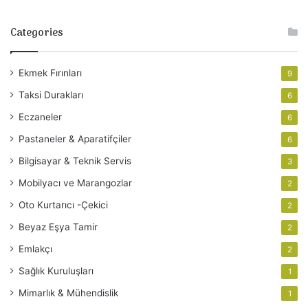
Categories
Ekmek Fırınları
9
Taksi Durakları
6
Eczaneler
6
Pastaneler & Aparatifçiler
6
Bilgisayar & Teknik Servis
3
Mobilyacı ve Marangozlar
2
Oto Kurtarıcı -Çekici
2
Beyaz Eşya Tamir
2
Emlakçı
2
Sağlık Kuruluşları
1
Mimarlık & Mühendislik
1