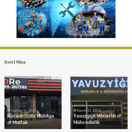
Don’t Miss
Kocaali
Yavuzyiğit
DoRe
Mimarlık
Mobilya
&
&
Mühendislik
Mutfak
Haziran 11, 2023
Kasım 21, 2022
Kocaali DoRe Mobilya
Yavuzyiğit Mimarlık &
& Mutfak
Mühendislik