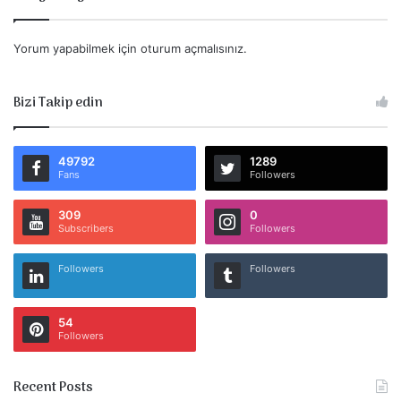
Yorum yapabilmek için
oturum açmalısınız
.
Bizi Takip edin
49792
1289
Fans
Followers
309
0
Subscribers
Followers
Followers
Followers
54
Followers
Recent Posts