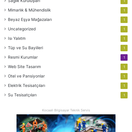
Sağlık Kuruluşları
1
Mimarlık & Mühendislik
1
Beyaz Eşya Mağazaları
1
Uncategorized
1
Isı Yalııtm
1
Tüp ve Su Bayiileri
1
Resmi Kurumlar
1
Web Site Tasarım
1
Otel ve Pansiyonlar
1
Elektrik Tesisatçıları
1
Su Tesisatçıları
1
Kocaali Bilgisayar Teknik Servis