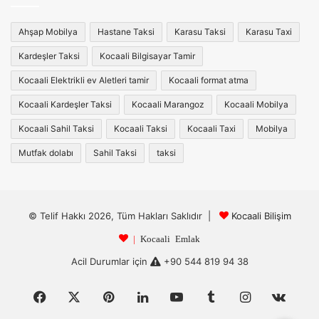
Ahşap Mobilya
Hastane Taksi
Karasu Taksi
Karasu Taxi
Kardeşler Taksi
Kocaali Bilgisayar Tamir
Kocaali Elektrikli ev Aletleri tamir
Kocaali format atma
Kocaali Kardeşler Taksi
Kocaali Marangoz
Kocaali Mobilya
Kocaali Sahil Taksi
Kocaali Taksi
Kocaali Taxi
Mobilya
Mutfak dolabı
Sahil Taksi
taksi
© Telif Hakkı 2026, Tüm Hakları Saklıdır |
Kocaali Bilişim
|
Kocaali Emlak
Acil Durumlar için
+90 544 819 94 38
Facebook
X
Pinterest
LinkedIn
YouTube
Tumblr
Instagram
vk.c