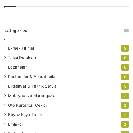
Categories
Ekmek Fırınları
9
Taksi Durakları
6
Eczaneler
6
Pastaneler & Aparatifçiler
6
Bilgisayar & Teknik Servis
3
Mobilyacı ve Marangozlar
2
Oto Kurtarıcı -Çekici
2
Beyaz Eşya Tamir
2
Emlakçı
2