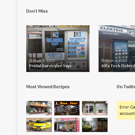
Don’t Miss
Pridal
Alfa
Kardeşler
Tech
Yapı
Elektrik
Nisan 9, 2024
Nisan 4, 2024
Pridal Kardeşler Yapı
Alfa Tech Elektri
Most Viewed Recipes
On Twitt
Error Ca
account 