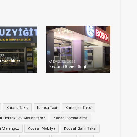
Kocaali
Bosch
Bayii
022
Mimarlık &
Eylül 12, 2022
k
Kocaali Bosch Bayii
Karasu Taksi
Karasu Taxi
Kardeşler Taksi
 Elektrikli ev Aletleri tamir
Kocaali format atma
i Marangoz
Kocaali Mobilya
Kocaali Sahil Taksi