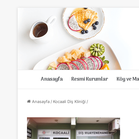
Anasayfa
Resmi Kurumlar
Köy ve Ma
Anasayfa
/
Kocaali Diş Kliniği
/