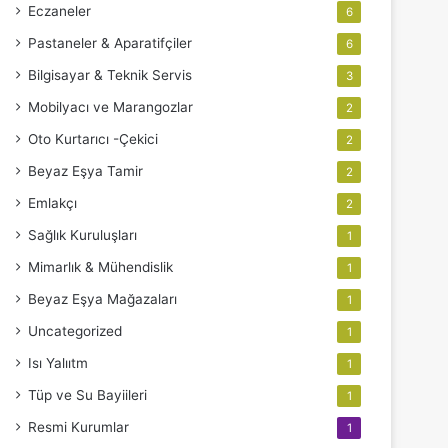
Eczaneler
6
Pastaneler & Aparatifçiler
6
Bilgisayar & Teknik Servis
3
Mobilyacı ve Marangozlar
2
Oto Kurtarıcı -Çekici
2
Beyaz Eşya Tamir
2
Emlakçı
2
Sağlık Kuruluşları
1
Mimarlık & Mühendislik
1
Beyaz Eşya Mağazaları
1
Uncategorized
1
Isı Yalııtm
1
Tüp ve Su Bayiileri
1
Resmi Kurumlar
1