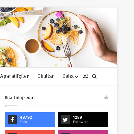
Aparatifçiler
Okullar
Daha
Rastgele Makale
Arama yap ...
Bizi Takip edin
49792
1289
Fans
Followers