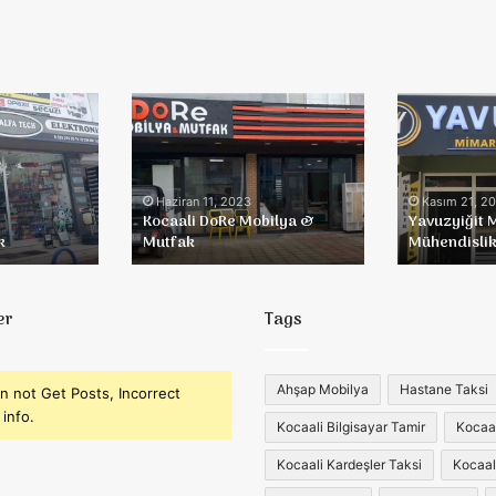
Kocaali
Yavuzyiğit
DoRe
Mimarlık
Mobilya
&
&
Mühendislik
Mutfak
Haziran 11, 2023
Kasım 21, 2
Kocaali DoRe Mobilya &
Yavuzyiğit 
k
Mutfak
Mühendisli
er
Tags
Ahşap Mobilya
Hastane Taksi
n not Get Posts, Incorrect
info.
Kocaali Bilgisayar Tamir
Kocaali
Kocaali Kardeşler Taksi
Kocaal