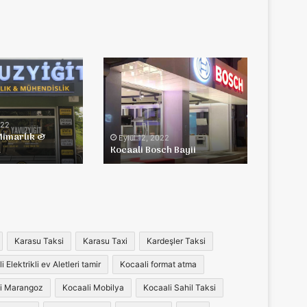
Kocaali
Bosch
Bayii
022
Mimarlık &
Eylül 12, 2022
k
Kocaali Bosch Bayii
Karasu Taksi
Karasu Taxi
Kardeşler Taksi
 Elektrikli ev Aletleri tamir
Kocaali format atma
i Marangoz
Kocaali Mobilya
Kocaali Sahil Taksi