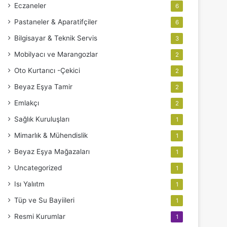
Eczaneler
6
Pastaneler & Aparatifçiler
6
Bilgisayar & Teknik Servis
3
Mobilyacı ve Marangozlar
2
Oto Kurtarıcı -Çekici
2
Beyaz Eşya Tamir
2
Emlakçı
2
Sağlık Kuruluşları
1
Mimarlık & Mühendislik
1
Beyaz Eşya Mağazaları
1
Uncategorized
1
Isı Yalııtm
1
Tüp ve Su Bayiileri
1
Resmi Kurumlar
1