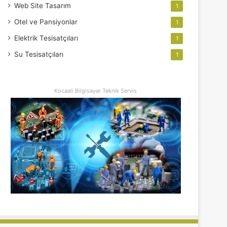
Web Site Tasarım
1
Otel ve Pansiyonlar
1
Elektrik Tesisatçıları
1
Su Tesisatçıları
1
Kocaali Bilgisayar Teknik Servis