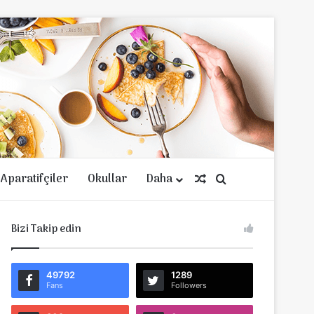
Aparatifçiler
Okullar
Daha
Rastgele Makale
Arama yap ...
Bizi Takip edin
49792
1289
Fans
Followers