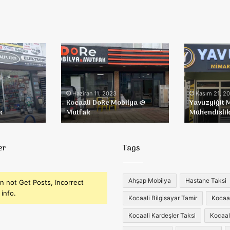
Kocaali
Yavuzyiğit
DoRe
Mimarlık
Mobilya
&
&
Mühendislik
Mutfak
Haziran 11, 2023
Kasım 21, 2
Kocaali DoRe Mobilya &
Yavuzyiğit 
k
Mutfak
Mühendisli
er
Tags
Ahşap Mobilya
Hastane Taksi
n not Get Posts, Incorrect
info.
Kocaali Bilgisayar Tamir
Kocaali
Kocaali Kardeşler Taksi
Kocaal