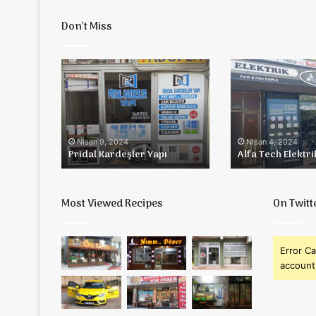
Don’t Miss
Pridal
Alfa
Kardeşler
Tech
Yapı
Elektrik
Nisan 9, 2024
Nisan 4, 2024
Pridal Kardeşler Yapı
Alfa Tech Elektri
Most Viewed Recipes
On Twitt
Error Ca
account 