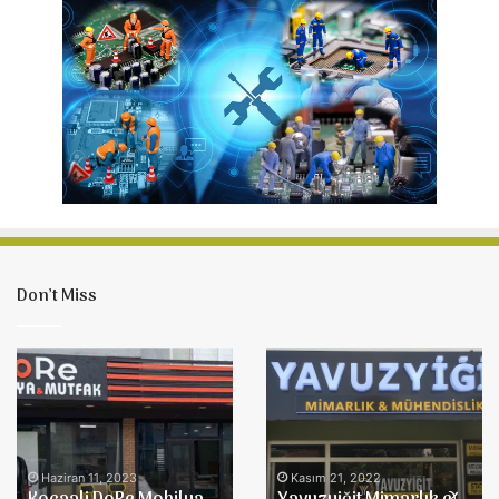
Don’t Miss
Kocaali
Yavuzyiğit
DoRe
Mimarlık
Mobilya
&
&
Mühendislik
Mutfak
Haziran 11, 2023
Kasım 21, 2022