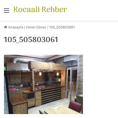
Kocaali Rehber
Menü
Anasayfa
/
Hımm Döner
/
105_505803061
105_505803061