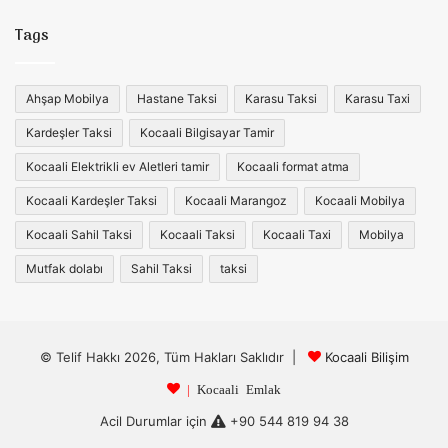
Tags
Ahşap Mobilya
Hastane Taksi
Karasu Taksi
Karasu Taxi
Kardeşler Taksi
Kocaali Bilgisayar Tamir
Kocaali Elektrikli ev Aletleri tamir
Kocaali format atma
Kocaali Kardeşler Taksi
Kocaali Marangoz
Kocaali Mobilya
Kocaali Sahil Taksi
Kocaali Taksi
Kocaali Taxi
Mobilya
Mutfak dolabı
Sahil Taksi
taksi
© Telif Hakkı 2026, Tüm Hakları Saklıdır |
Kocaali Bilişim
|
Kocaali Emlak
Acil Durumlar için
+90 544 819 94 38