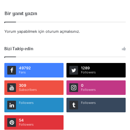
Bir yanıt yazın
Yorum yapabilmek için
oturum açmalısınız
.
Bizi Takip edin
49792
1289
Fans
Followers
309
0
Subscribers
Followers
Followers
Followers
54
Followers