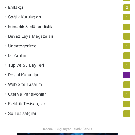
Emlakçı
2
Sağlık Kuruluşları
1
Mimarlık & Mühendislik
1
Beyaz Eşya Mağazaları
1
Uncategorized
1
Isı Yalııtm
1
Tüp ve Su Bayiileri
1
Resmi Kurumlar
1
Web Site Tasarım
1
Otel ve Pansiyonlar
1
Elektrik Tesisatçıları
1
Su Tesisatçıları
1
Kocaali Bilgisayar Teknik Servis