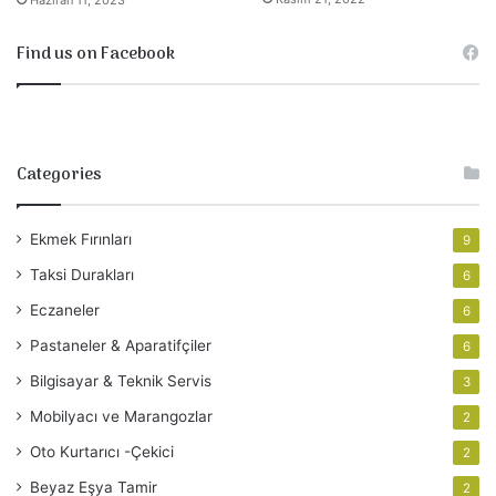
Find us on Facebook
Categories
Ekmek Fırınları
9
Taksi Durakları
6
Eczaneler
6
Pastaneler & Aparatifçiler
6
Bilgisayar & Teknik Servis
3
Mobilyacı ve Marangozlar
2
Oto Kurtarıcı -Çekici
2
Beyaz Eşya Tamir
2