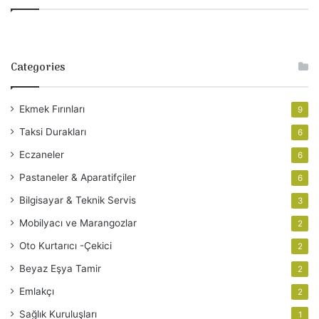
Categories
Ekmek Fırınları
9
Taksi Durakları
6
Eczaneler
6
Pastaneler & Aparatifçiler
6
Bilgisayar & Teknik Servis
3
Mobilyacı ve Marangozlar
2
Oto Kurtarıcı -Çekici
2
Beyaz Eşya Tamir
2
Emlakçı
2
Sağlık Kuruluşları
1