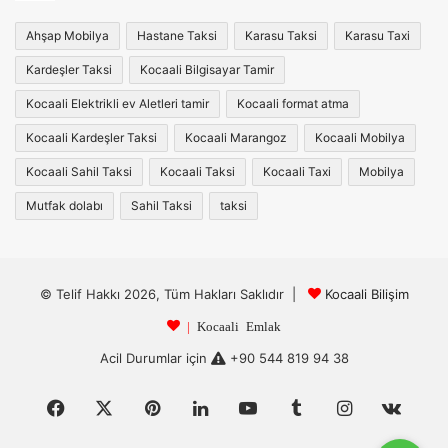
Ahşap Mobilya
Hastane Taksi
Karasu Taksi
Karasu Taxi
Kardeşler Taksi
Kocaali Bilgisayar Tamir
Kocaali Elektrikli ev Aletleri tamir
Kocaali format atma
Kocaali Kardeşler Taksi
Kocaali Marangoz
Kocaali Mobilya
Kocaali Sahil Taksi
Kocaali Taksi
Kocaali Taxi
Mobilya
Mutfak dolabı
Sahil Taksi
taksi
© Telif Hakkı 2026, Tüm Hakları Saklıdır |
Kocaali Bilişim
|
Kocaali Emlak
Acil Durumlar için
+90 544 819 94 38
Facebook
X
Pinterest
LinkedIn
YouTube
Tumblr
Instagram
vk.c