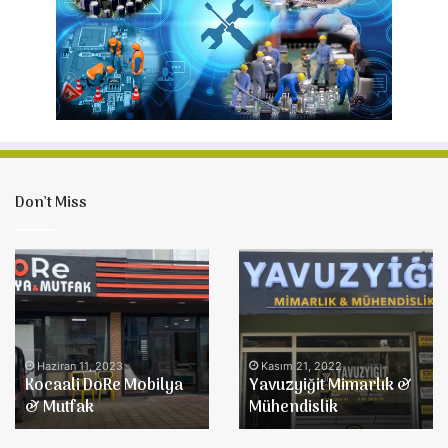
Don’t Miss
Kocaali
Yavuzyiğit
DoRe
Mimarlık
Mobilya
&
&
Mühendislik
Mutfak
Haziran 11, 2023
Kasım 21, 2022
Kocaali DoRe Mobilya
Yavuzyiğit Mimarlık &
& Mutfak
Mühendislik