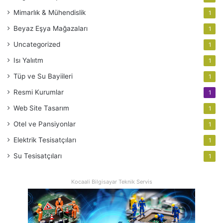
Mimarlık & Mühendislik
1
Beyaz Eşya Mağazaları
1
Uncategorized
1
Isı Yalııtm
1
Tüp ve Su Bayiileri
1
Resmi Kurumlar
1
Web Site Tasarım
1
Otel ve Pansiyonlar
1
Elektrik Tesisatçıları
1
Su Tesisatçıları
1
Kocaali Bilgisayar Teknik Servis