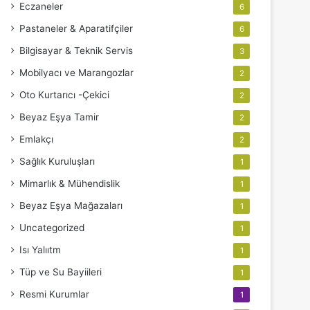
Eczaneler
6
Pastaneler & Aparatifçiler
6
Bilgisayar & Teknik Servis
3
Mobilyacı ve Marangozlar
2
Oto Kurtarıcı -Çekici
2
Beyaz Eşya Tamir
2
Emlakçı
2
Sağlık Kuruluşları
1
Mimarlık & Mühendislik
1
Beyaz Eşya Mağazaları
1
Uncategorized
1
Isı Yalııtm
1
Tüp ve Su Bayiileri
1
Resmi Kurumlar
1