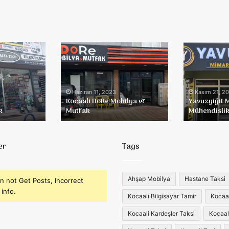
Kocaali
Yavuzyiğit
DoRe
Mimarlık
Mobilya
&
&
Mühendislik
Mutfak
Haziran 11, 2023
Kasım 21, 2
Kocaali DoRe Mobilya &
Yavuzyiğit 
k
Mutfak
Mühendisli
er
Tags
Ahşap Mobilya
Hastane Taksi
n not Get Posts, Incorrect
info.
Kocaali Bilgisayar Tamir
Kocaali
Kocaali Kardeşler Taksi
Kocaal