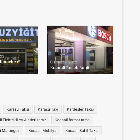
Kocaali
Bosch
Bayii
022
Mimarlık &
Eylül 12, 2022
k
Kocaali Bosch Bayii
Karasu Taksi
Karasu Taxi
Kardeşler Taksi
 Elektrikli ev Aletleri tamir
Kocaali format atma
i Marangoz
Kocaali Mobilya
Kocaali Sahil Taksi