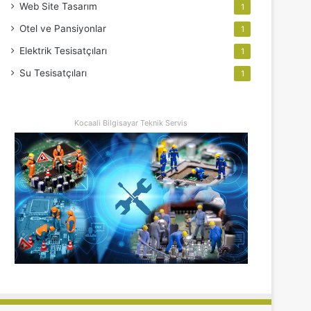
Web Site Tasarım
1
Otel ve Pansiyonlar
1
Elektrik Tesisatçıları
1
Su Tesisatçıları
1
Kocaali Bilgisayar Teknik Servis