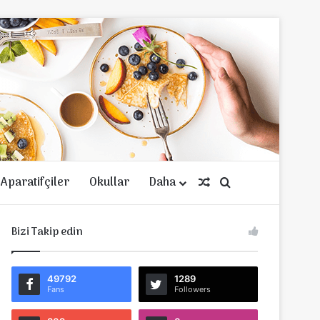
Aparatifçiler
Okullar
Daha
Rastgele Makale
Arama yap ...
Bizi Takip edin
49792
1289
Fans
Followers