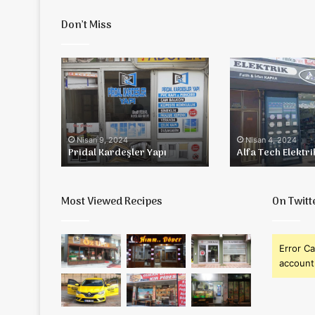
Don’t Miss
Pridal
Alfa
Kardeşler
Tech
Yapı
Elektrik
Nisan 9, 2024
Nisan 4, 2024
Pridal Kardeşler Yapı
Alfa Tech Elektri
Most Viewed Recipes
On Twitt
Error Ca
account 