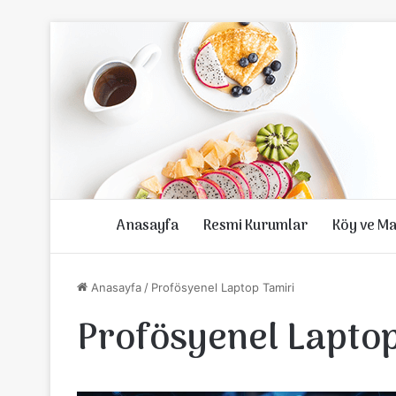
Anasayfa
Resmi Kurumlar
Köy ve Ma
Anasayfa
/
Profösyenel Laptop Tamiri
Profösyenel Laptop