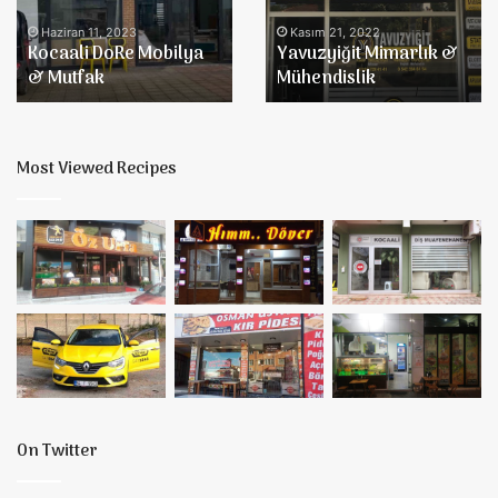
Mutfak
Haziran 11, 2023
Kasım 21, 2022
Kocaali DoRe Mobilya
Yavuzyiğit Mimarlık &
& Mutfak
Mühendislik
Most Viewed Recipes
On Twitter