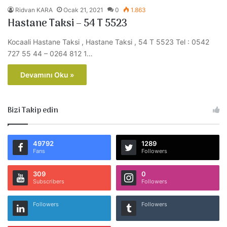
Ridvan KARA
Ocak 21, 2021
0
1.863
Hastane Taksi – 54 T 5523
Kocaali Hastane Taksi , Hastane Taksi , 54 T 5523 Tel : 0542
727 55 44 – 0264 812 1…
Devamını Oku »
Bizi Takip edin
49792
1289
Fans
Followers
309
0
Subscribers
Followers
Followers
Followers