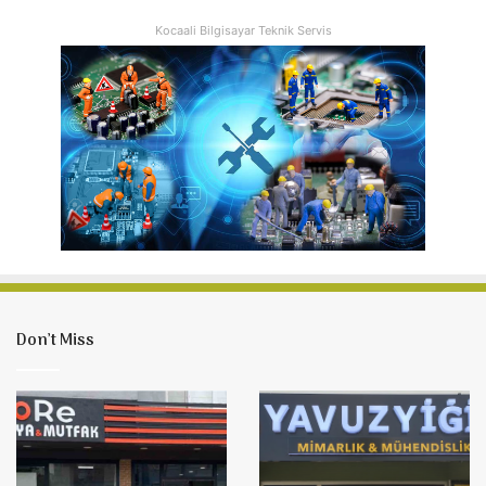
Kocaali Bilgisayar Teknik Servis
Don’t Miss
Kocaali
Yavuzyiğit
DoRe
Mimarlık
Mobilya
&
&
Mühendislik