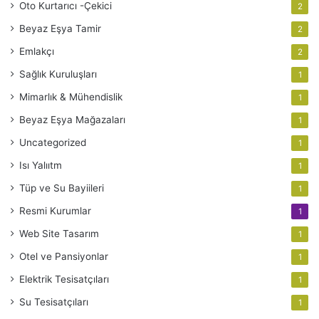
Oto Kurtarıcı -Çekici
2
Beyaz Eşya Tamir
2
Emlakçı
2
Sağlık Kuruluşları
1
Mimarlık & Mühendislik
1
Beyaz Eşya Mağazaları
1
Uncategorized
1
Isı Yalııtm
1
Tüp ve Su Bayiileri
1
Resmi Kurumlar
1
Web Site Tasarım
1
Otel ve Pansiyonlar
1
Elektrik Tesisatçıları
1
Su Tesisatçıları
1