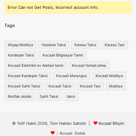
Error Can not Get Posts, Incorrect account info.
Tags
Ahşap Mobilya
Hastane Taksi
Karasu Taksi
Karasu Taxi
Kardeşler Taksi
Kocaali Bilgisayar Tamir
Kocaali Elektrikli ev Aletleri tamir
Kocaali format atma
Kocaali Kardeşler Taksi
Kocaali Marangoz
Kocaali Mobilya
Kocaali Sahil Taksi
Kocaali Taksi
Kocaali Taxi
Mobilya
Mutfak dolabı
Sahil Taksi
taksi
© Telif Hakkı 2026, Tüm Hakları Saklıdır |
Kocaali Bilişim
|
Kocaali Emlak