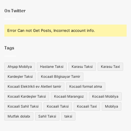
On Twitter
Error Can not Get Posts, Incorrect account info.
Tags
Ahşap Mobilya
Hastane Taksi
Karasu Taksi
Karasu Taxi
Kardeşler Taksi
Kocaali Bilgisayar Tamir
Kocaali Elektrikli ev Aletleri tamir
Kocaali format atma
Kocaali Kardeşler Taksi
Kocaali Marangoz
Kocaali Mobilya
Kocaali Sahil Taksi
Kocaali Taksi
Kocaali Taxi
Mobilya
Mutfak dolabı
Sahil Taksi
taksi