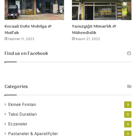
Yavuzyiğit Mimarlık &
Kocaali DoRe Mobilya &
Mühendislik
Mutfak
Kasım 21, 2022
Haziran 11, 2023
Find us on Facebook
Categories
Ekmek Fırınları
9
Taksi Durakları
6
Eczaneler
6
Pastaneler & Aparatifçiler
6