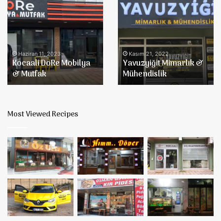
Kocaali
Yavuzyiğit
DoRe
Mimarlık
Mobilya
&
&
Mühendislik
Mutfak
Haziran 11, 2023
Kasım 21, 2022
Kocaali DoRe Mobilya
Yavuzyiğit Mimarlık &
& Mutfak
Mühendislik
Most Viewed Recipes