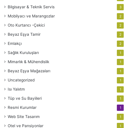
Bilgisayar & Teknik Servis
3
Mobilyacı ve Marangozlar
2
Oto Kurtarıcı -Çekici
2
Beyaz Eşya Tamir
2
Emlakçı
2
Sağlık Kuruluşları
1
Mimarlık & Mühendislik
1
Beyaz Eşya Mağazaları
1
Uncategorized
1
Isı Yalııtm
1
Tüp ve Su Bayiileri
1
Resmi Kurumlar
1
Web Site Tasarım
1
Otel ve Pansiyonlar
1