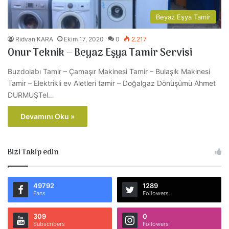
Beyaz Eşya Tamir
Ridvan KARA
Ekim 17, 2020
0
2.217
Onur Teknik – Beyaz Eşya Tamir Servisi
Buzdolabı Tamir – Çamaşır Makinesi Tamir – Bulaşık Makinesi
Tamir – Elektrikli ev Aletleri tamir – Doğalgaz Dönüşümü Ahmet
DURMUŞTel…
Devamını Oku »
Bizi Takip edin
49792
1289
Fans
Followers
309
0
Subscribers
Followers